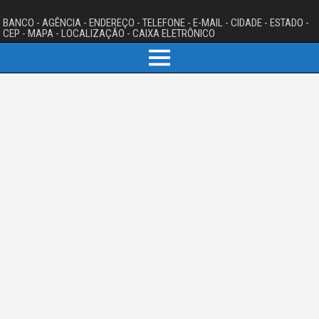
BANCO - AGÊNCIA - ENDEREÇO - TELEFONE - E-MAIL - CIDADE - ESTADO -
CEP - MAPA - LOCALIZAÇÃO - CAIXA ELETRÔNICO