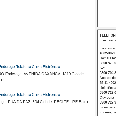
TELEFON
(Em caso d
Capitais e
4002-0022
Demais reg
0800 570 
ndereço Telefone Caixa Eletrônico
SAC:
0800 704 
O Endereço: AVENIDA CAXANGÁ, 1319 Cidade:
Acesso do 
EP:…
55 11 400
Deficiência
0800 722 
ndereço Telefone Caixa Eletrônico
Ouvidoria
o: RUA DA PAZ, 304 Cidade: RECIFE - PE Bairro:
0800 727 
Ligue para
informações