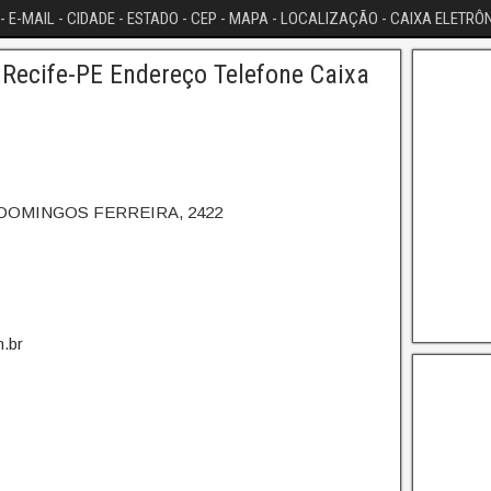
- E-MAIL - CIDADE - ESTADO - CEP - MAPA - LOCALIZAÇÃO - CAIXA ELETRÔ
Recife-PE Endereço Telefone Caixa
 DOMINGOS FERREIRA, 2422
.br