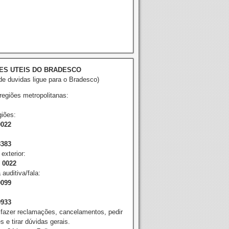
ES UTEIS DO BRADESCO
e duvidas ligue para o Bradesco)
 regiões metropolitanas:
iões:
0022
8383
exterior:
2 0022
 auditiva/fala:
0099
9933
 fazer reclamações, cancelamentos, pedir
 e tirar dúvidas gerais.