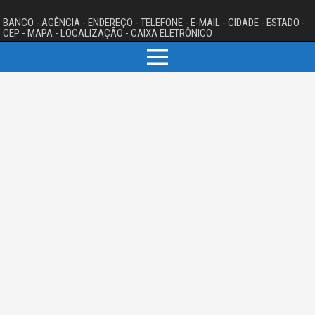
BANCO - AGÊNCIA - ENDEREÇO - TELEFONE - E-MAIL - CIDADE - ESTADO -
CEP - MAPA - LOCALIZAÇÃO - CAIXA ELETRÔNICO