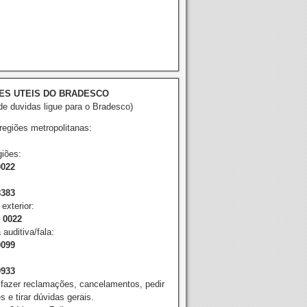
ES UTEIS DO BRADESCO
e duvidas ligue para o Bradesco)
 regiões metropolitanas:
iões:
0022
8383
exterior:
2 0022
 auditiva/fala:
0099
9933
 fazer reclamações, cancelamentos, pedir
 e tirar dúvidas gerais.