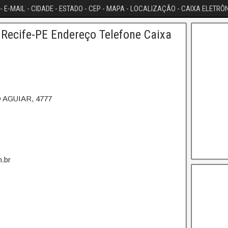
- E-MAIL - CIDADE - ESTADO - CEP - MAPA - LOCALIZAÇÃO - CAIXA ELETRÔ
Recife-PE Endereço Telefone Caixa
 AGUIAR, 4777
.br