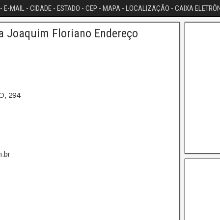
- E-MAIL - CIDADE - ESTADO - CEP - MAPA - LOCALIZAÇÃO - CAIXA ELETRÔ
a Joaquim Floriano Endereço
, 294
.br