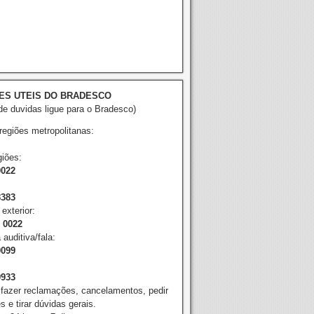
ES UTEIS DO BRADESCO
e duvidas ligue para o Bradesco)
 regiões metropolitanas:
iões:
0022
8383
exterior:
2 0022
 auditiva/fala:
0099
9933
 fazer reclamações, cancelamentos, pedir
 e tirar dúvidas gerais.