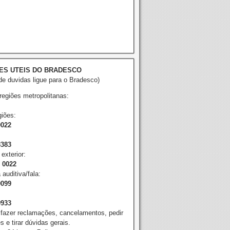
ES UTEIS DO BRADESCO
e duvidas ligue para o Bradesco)
 regiões metropolitanas:
iões:
0022
8383
exterior:
2 0022
 auditiva/fala:
0099
9933
 fazer reclamações, cancelamentos, pedir
 e tirar dúvidas gerais.