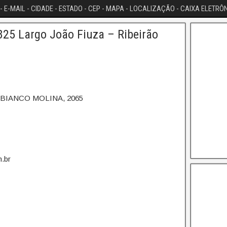
- E-MAIL - CIDADE - ESTADO - CEP - MAPA - LOCALIZAÇÃO - CAIXA ELETRÔ
25 Largo João Fiuza – Ribeirão
 BIANCO MOLINA, 2065
.br