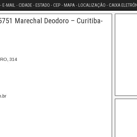
- E-MAIL - CIDADE - ESTADO - CEP - MAPA - LOCALIZAÇÃO - CAIXA ELETRÔ
5751 Marechal Deodoro – Curitiba-
RO, 314
.br