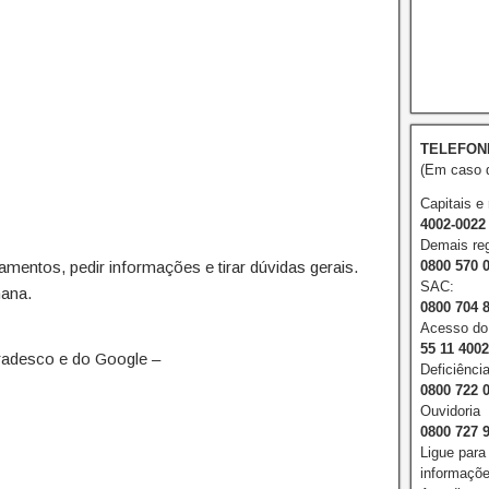
TELEFON
(Em caso d
Capitais e
4002-0022
Demais reg
mentos, pedir informações e tirar dúvidas gerais.
0800 570 
SAC:
mana.
0800 704 
Acesso do 
55 11 400
radesco e do Google –
Deficiência
0800 722 
Ouvidoria
0800 727 
Ligue para
informações