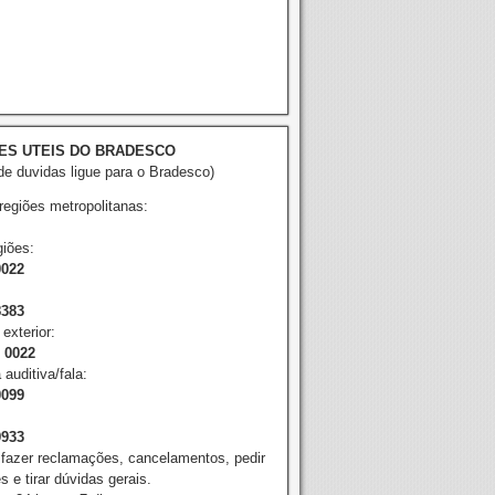
ES UTEIS DO BRADESCO
e duvidas ligue para o Bradesco)
 regiões metropolitanas:
iões:
0022
8383
exterior:
2 0022
 auditiva/fala:
0099
9933
 fazer reclamações, cancelamentos, pedir
 e tirar dúvidas gerais.