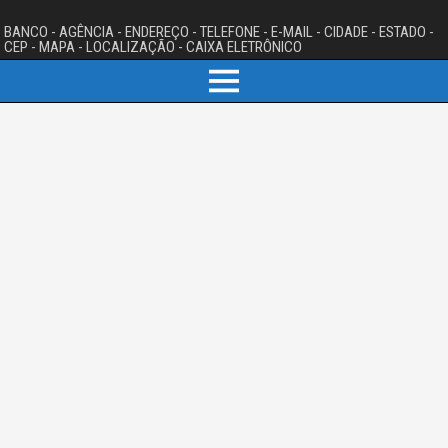
BANCO - AGÊNCIA - ENDEREÇO - TELEFONE - E-MAIL - CIDADE - ESTADO -
CEP - MAPA - LOCALIZAÇÃO - CAIXA ELETRÔNICO