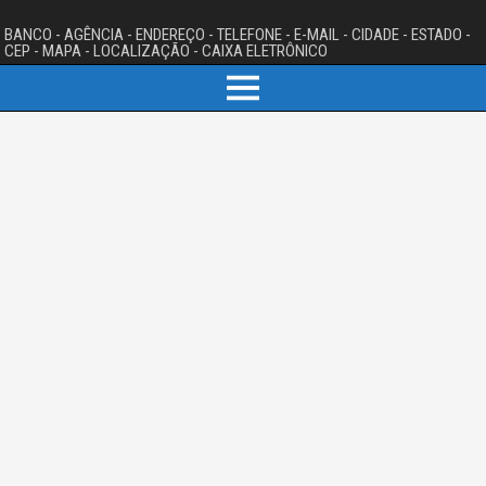
BANCO - AGÊNCIA - ENDEREÇO - TELEFONE - E-MAIL - CIDADE - ESTADO -
CEP - MAPA - LOCALIZAÇÃO - CAIXA ELETRÔNICO