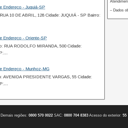
Atendiment
e Endereço - Juquiá-SP
– Dados ob
RUA 10 DE ABRIL, 128 Cidade: JUQUIÁ - SP Bairro:
e Endereço - Oriente-SP
ço: RUA RODOLFO MIRANDA, 500 Cidade:
EP:…
ne Endereço - Munhoz-MG
o: AVENIDA PRESIDENTE VARGAS, 55 Cidade:
EP:…
Demais regiões:
0800 570 0022
SAC:
0800 704 8383
Acesso do exterior:
55 