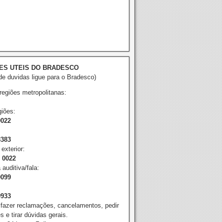
ES UTEIS DO BRADESCO
e duvidas ligue para o Bradesco)
 regiões metropolitanas:
iões:
0022
8383
exterior:
2 0022
 auditiva/fala:
0099
9933
 fazer reclamações, cancelamentos, pedir
 e tirar dúvidas gerais.