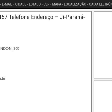
- E-MAIL - CIDADE - ESTADO - CEP - MAPA - LOCALIZAÇÃO - CAIXA ELETRÔ
57 Telefone Endereço – Ji-Paraná-
ONDON, 365
.br