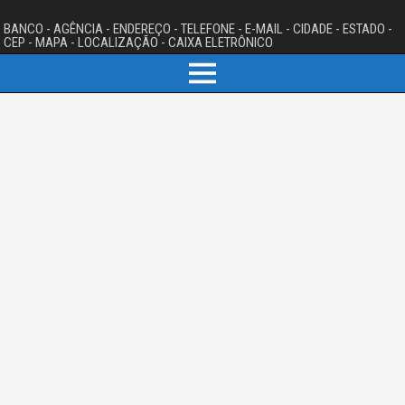
BANCO - AGÊNCIA - ENDEREÇO - TELEFONE - E-MAIL - CIDADE - ESTADO -
CEP - MAPA - LOCALIZAÇÃO - CAIXA ELETRÔNICO