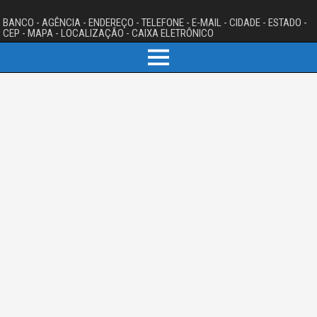
BANCO - AGÊNCIA - ENDEREÇO - TELEFONE - E-MAIL - CIDADE - ESTADO -
CEP - MAPA - LOCALIZAÇÃO - CAIXA ELETRÔNICO