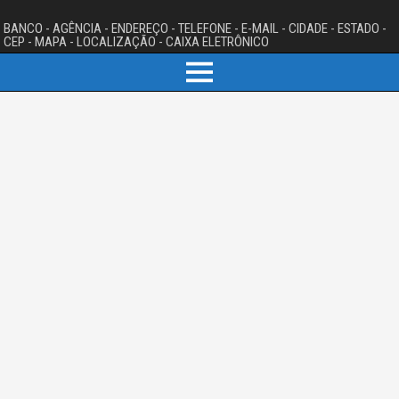
BANCO - AGÊNCIA - ENDEREÇO - TELEFONE - E-MAIL - CIDADE - ESTADO -
CEP - MAPA - LOCALIZAÇÃO - CAIXA ELETRÔNICO