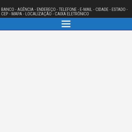
BANCO - AGÊNCIA - ENDEREÇO - TELEFONE - E-MAIL - CIDADE - ESTADO -
CEP - MAPA - LOCALIZAÇÃO - CAIXA ELETRÔNICO