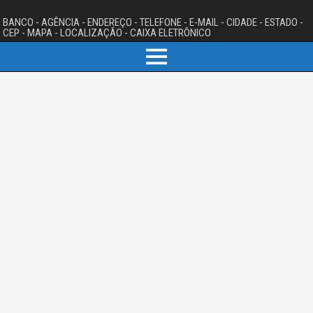
BANCO - AGÊNCIA - ENDEREÇO - TELEFONE - E-MAIL - CIDADE - ESTADO -
CEP - MAPA - LOCALIZAÇÃO - CAIXA ELETRÔNICO