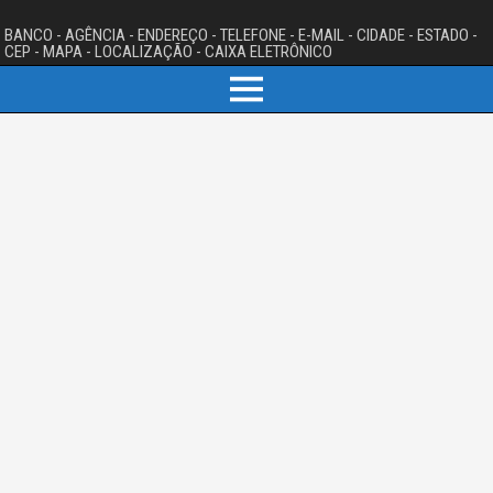
BANCO - AGÊNCIA - ENDEREÇO - TELEFONE - E-MAIL - CIDADE - ESTADO -
CEP - MAPA - LOCALIZAÇÃO - CAIXA ELETRÔNICO