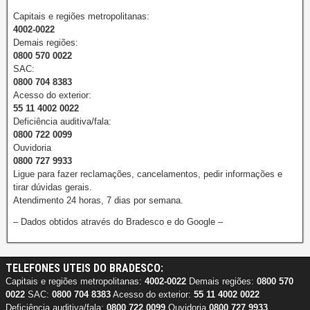
Capitais e regiões metropolitanas:
4002-0022
Demais regiões:
0800 570 0022
SAC:
0800 704 8383
Acesso do exterior:
55 11 4002 0022
Deficiência auditiva/fala:
0800 722 0099
Ouvidoria
0800 727 9933
Ligue para fazer reclamações, cancelamentos, pedir informações e
tirar dúvidas gerais.
Atendimento 24 horas, 7 dias por semana.
– Dados obtidos através do Bradesco e do Google –
TELEFONES UTEIS DO BRADESCO:
Capitais e regiões metropolitanas:
4002-0022
Demais regiões:
0800 570
0022
SAC:
0800 704 8383
Acesso do exterior:
55 11 4002 0022
Deficiência auditiva/fala:
0800 722 0099
Ouvidoria
0800 727 9933