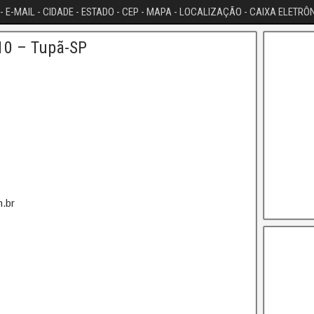
- E-MAIL - CIDADE - ESTADO - CEP - MAPA - LOCALIZAÇÃO - CAIXA ELETRÔ
10 – Tupã-SP
.br