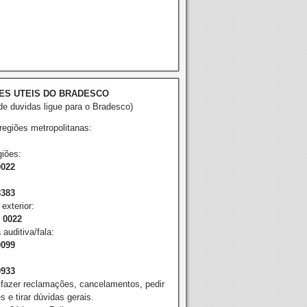
ES UTEIS DO BRADESCO
e duvidas ligue para o Bradesco)
 regiões metropolitanas:
iões:
0022
8383
exterior:
2 0022
 auditiva/fala:
0099
9933
 fazer reclamações, cancelamentos, pedir
 e tirar dúvidas gerais.