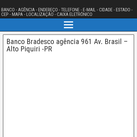
BANCO - AGÊNCIA - ENDEREÇO - TELEFONE - E-MAIL - CIDADE - ESTADO -
CEP - MAPA - LOCALIZAÇÃO - CAIXA ELETRÔNICO
Banco Bradesco agência 961 Av. Brasil –
Alto Piquiri -PR