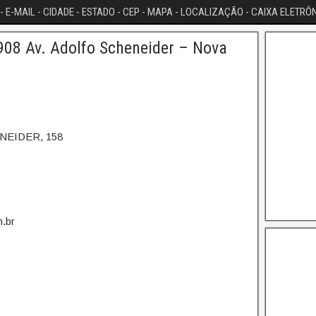
- E-MAIL - CIDADE - ESTADO - CEP - MAPA - LOCALIZAÇÃO - CAIXA ELETRÔ
08 Av. Adolfo Scheneider – Nova
NEIDER, 158
.br