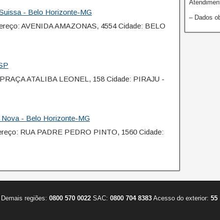
Atendiment
Suissa - Belo Horizonte-MG
– Dados ob
ereço: AVENIDA AMAZONAS, 4554 Cidade: BELO
-SP
 PRAÇA ATALIBA LEONEL, 158 Cidade: PIRAJU -
 Nova - Belo Horizonte-MG
ereço: RUA PADRE PEDRO PINTO, 1560 Cidade:
Demais regiões:
0800 570 0022
SAC:
0800 704 8383
Acesso do exterior:
55 