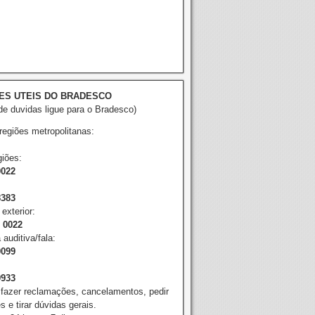
ES UTEIS DO BRADESCO
e duvidas ligue para o Bradesco)
 regiões metropolitanas:
iões:
0022
8383
exterior:
2 0022
 auditiva/fala:
0099
9933
 fazer reclamações, cancelamentos, pedir
 e tirar dúvidas gerais.