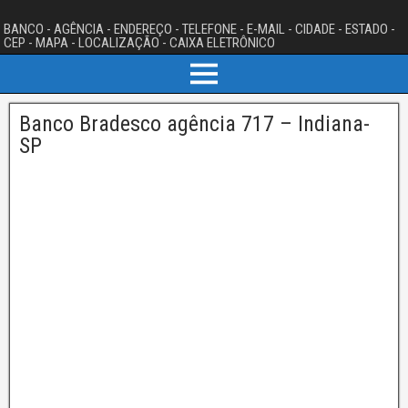
BANCO - AGÊNCIA - ENDEREÇO - TELEFONE - E-MAIL - CIDADE - ESTADO -
CEP - MAPA - LOCALIZAÇÃO - CAIXA ELETRÔNICO
Banco Bradesco agência 717 – Indiana-
SP