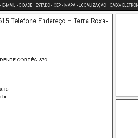
- E-MAIL - CIDADE - ESTADO - CEP - MAPA - LOCALIZAÇÃO - CAIXA ELETRÔ
15 Telefone Endereço – Terra Roxa-
UDENTE CORRÊA, 370
9610
.br