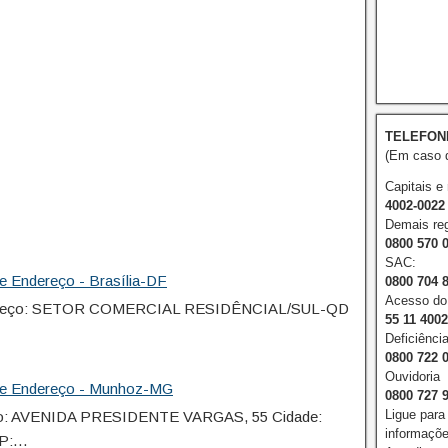
TELEFON
(Em caso d
Capitais e
4002-0022
Demais reg
0800 570 
SAC:
e Endereço - Brasília-DF
0800 704 
Acesso do 
dereço: SETOR COMERCIAL RESIDÊNCIAL/SUL-QD
55 11 400
…
Deficiência
0800 722 
Ouvidoria
ne Endereço - Munhoz-MG
0800 727 
Ligue para
o: AVENIDA PRESIDENTE VARGAS, 55 Cidade:
informações
EP:…