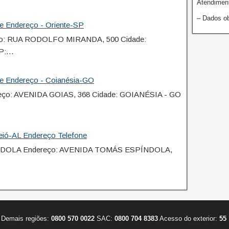
Atendiment
– Dados ob
e Endereço - Oriente-SP
ço: RUA RODOLFO MIRANDA, 500 Cidade:
EP:…
ne Endereço - Coianésia-GO
eço: AVENIDA GOIAS, 368 Cidade: GOIANÉSIA - GO
eió-AL Endereço Telefone
ÍNDOLA Endereço: AVENIDA TOMÁS ESPÍNDOLA,
Demais regiões:
0800 570 0022
SAC:
0800 704 8383
Acesso do exterior:
55 