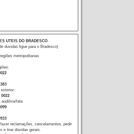
ES UTEIS DO BRADESCO
e duvidas ligue para o Bradesco)
 regiões metropolitanas:
iões:
0022
8383
exterior:
2 0022
 auditiva/fala:
0099
9933
 fazer reclamações, cancelamentos, pedir
 e tirar dúvidas gerais.