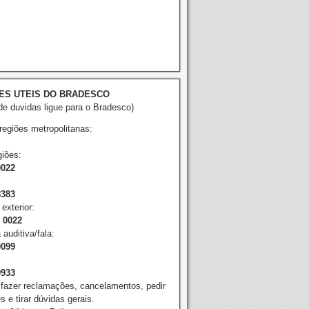
ES UTEIS DO BRADESCO
e duvidas ligue para o Bradesco)
 regiões metropolitanas:
iões:
0022
8383
exterior:
2 0022
 auditiva/fala:
0099
9933
 fazer reclamações, cancelamentos, pedir
 e tirar dúvidas gerais.