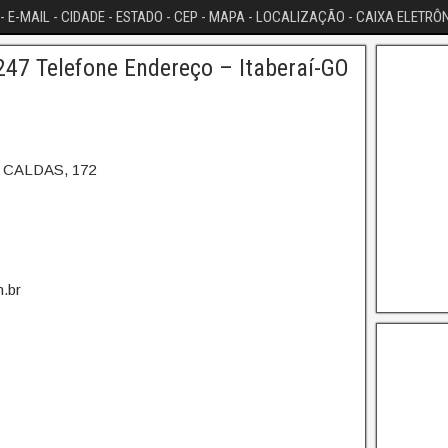
- E-MAIL - CIDADE - ESTADO - CEP - MAPA - LOCALIZAÇÃO - CAIXA ELETRÔ
47 Telefone Endereço – Itaberaí-GO
 CALDAS, 172
.br